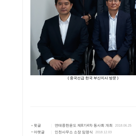
( 중국선급 한국 부산지사 방문 )
윗글
|
연태중한윤도 제8기4차 동사회 개최
2018.06.25
▲
아랫글
|
인천사무소 소장 임명식
2018.12.03
▼