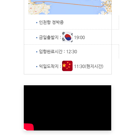
인천항 정박중
금일출발지 :
19:00
입항완료시간 : 12:30
익일도착지 :
11:30(현지시간)