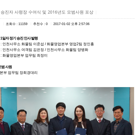
년 승진자 사령장 수여식 및 2016년도 모범사원 포상
|
|
|
|
조회수 : 11159
추천수 : 0
2017-01-02 오후 2:57:06
월 1일자 정기 승진 인사 발령
: 인천사무소 화물팀 이준섭 / 화물영업본부 영업2팀 정인흥
: 인천사무소 여객팀 김은정 / 인천사무소 화물팀 양병화
: 화물영업본부 업무팀 최정미
모범 사원
본부 업무팀 장희경대리