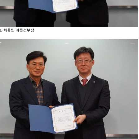
 화물팀 이준섭부장