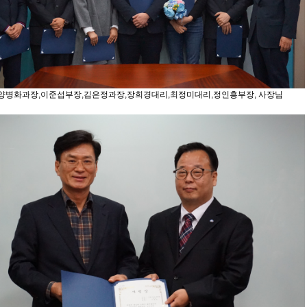
양병화과장,이준섭부장,김은정과장,장희경대리,최정미대리,정인흥부장, 사장님