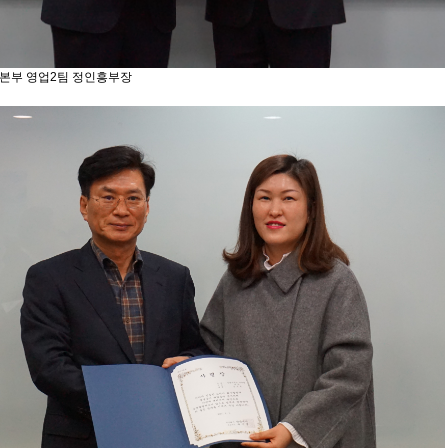
부 영업2팀 정인흥부장