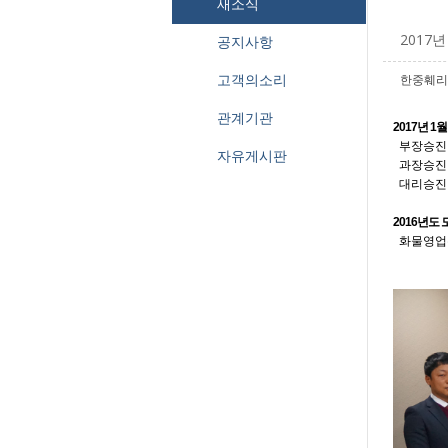
새소식
2017
공지사항
고객의소리
한중훼리
관계기관
2017년 1
부장승진 
자유게시판
과장승진 
대리승진 
2016년도 
화물영업