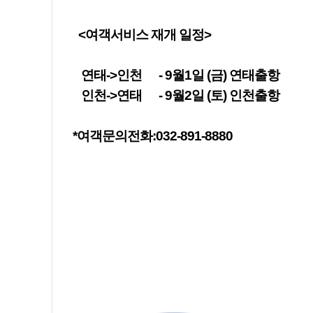
<여객서비스 재개 일정>
연태->인천 - 9월1일 (금) 연태출항
인천->연태 - 9월2일 (토) 인천출항
*여객문의전화:032-891-8880