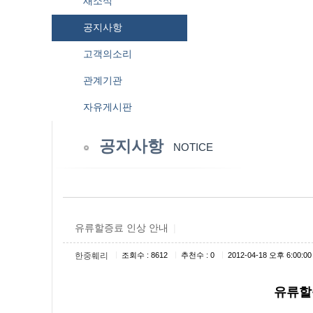
새소식
공지사항
고객의소리
관계기관
자유게시판
공지사항
NOTICE
유류할증료 인상 안내
|
|
|
|
한중훼리
조회수 : 8612
추천수 : 0
2012-04-18 오후 6:00:00
유류할