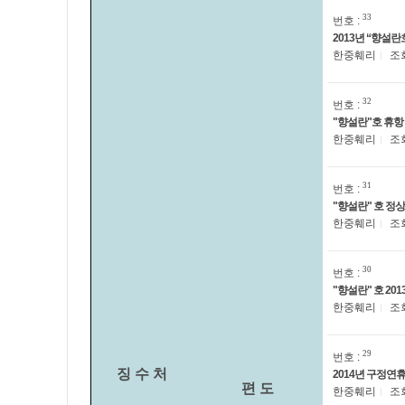
33
번호 :
2013년 “향설
한중훼리
조
32
번호 :
"향설란"호 휴항
한중훼리
조
31
번호 :
"향설란" 호 정상
한중훼리
조
30
번호 :
"향설란" 호 20
한중훼리
조
29
번호 :
징 수 처
2014년 구정연
편 도
한중훼리
조