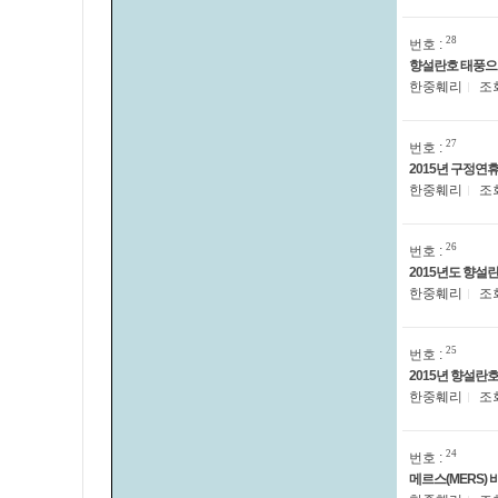
28
번호 :
향설란호 태풍으
한중훼리
조
27
번호 :
2015년 구정연
한중훼리
조
26
번호 :
2015년도 향설
한중훼리
조
25
번호 :
2015년 향설란
한중훼리
조
24
번호 :
메르스(MERS)