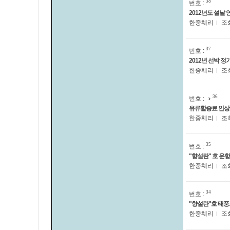
38
번호 :
2012년도 설날 
한중훼리
조
37
번호 :
2012년 선박 정
한중훼리
조
36
번호 :
유류할증료 인상
한중훼리
조
35
번호 :
"향설란" 호 운항
한중훼리
조
34
번호 :
"향설란"호 태
한중훼리
조