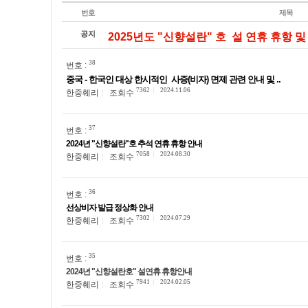
번호
제목
공지
2025년도 "신향설란" 호 설 연휴 휴항 및 
38
번호 :
중국 - 한국인 대상 한시적인 사증(비자) 면제 관련 안내 및 ..
7362
2024.11.06
한중훼리
조회수
37
번호 :
2024년 "신향설란"호 추석 연휴 휴항 안내
7058
2024.08.30
한중훼리
조회수
36
번호 :
선상비자 발급 정상화 안내
7302
2024.07.29
한중훼리
조회수
35
번호 :
2024년 "신향설란호" 설연휴 휴항안내
7941
2024.02.05
한중훼리
조회수