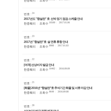
한중훼리
조회수
24
번호 :
2017년도 "향설란" 호 선박 정기 점검 스케줄 안내
10500
2017.01.06
한중훼리
조회수
23
번호 :
2017년 "향설란"호 설 연휴 휴항 안내
9900
2017.01.03
한중훼리
조회수
22
번호 :
[여객] 선상비자 발급 안내
10402
2016.09.09
한중훼리
조회수
21
번호 :
[화물] 2016년 “향설란”호 추석기간 화물 및 서류 마감 안내
9649
2016.09.08
한중훼리
조회수
20
번호 :