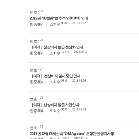
29
번호 :
2019년 "향설란"호 추석 연휴 휴항 안내
9380
2019.08.27
한중훼리
조회수
28
번호 :
［여객］선상비자 발급 정상화 안내
11449
2018.06.12
한중훼리
조회수
27
번호 :
［여객］ 선상비자 일시 중단 안내
9916
2018.05.26
한중훼리
조회수
26
번호 :
［여객］선상비자 발급 사진안내
9795
2018.02.24
한중훼리
조회수
25
번호 :
2017년 12월 대체선박 "O.M.Agarum" 운항관련 공지사항
10012
2017.12.14