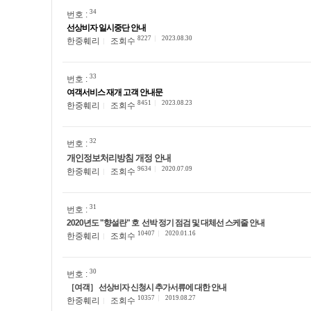
34
번호 :
선상비자 일시중단 안내
8227
2023.08.30
한중훼리
조회수
33
번호 :
여객서비스 재개 고객 안내문
8451
2023.08.23
한중훼리
조회수
32
번호 :
개인정보처리방침 개정 안내
9634
2020.07.09
한중훼리
조회수
31
번호 :
2020년도 "향설란" 호 선박 정기 점검 및 대체선 스케줄 안내
10407
2020.01.16
한중훼리
조회수
30
번호 :
［여객］ 선상비자 신청시 추가서류에 대한 안내
10357
2019.08.27
한중훼리
조회수