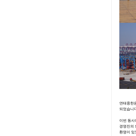
(중
연태중한윤
되었습니다
이번 동사
경영진의 
환영이 있