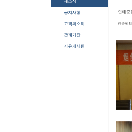
새소식
연태중한
공지사항
고객의소리
한중훼리
관계기관
자유게시판
(한